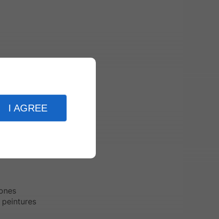
I AGREE
ison. Un
e maison
thétique
zones
 peintures