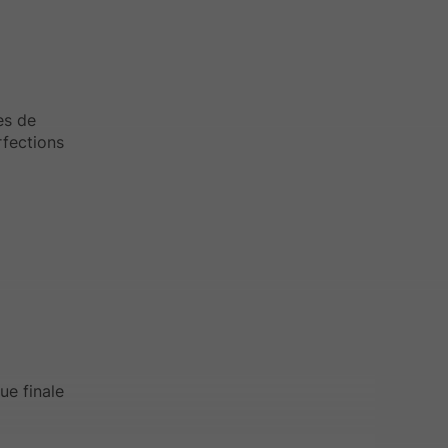
pes de
rfections
ue finale