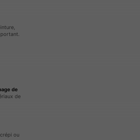
inture,
portant.
page de
ériaux de
 crépi ou