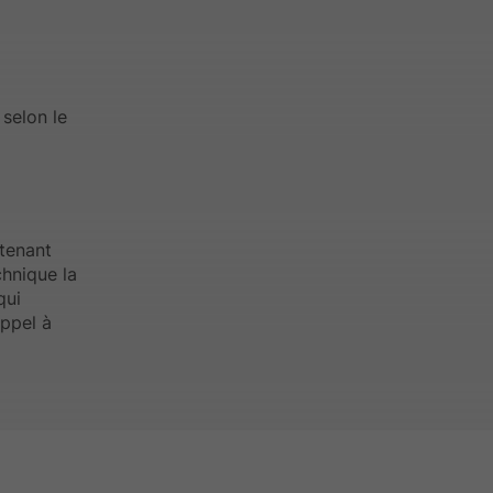
 selon le
 tenant
chnique la
qui
appel à