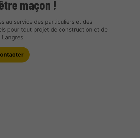
'être maçon !
au service des particuliers et des
ls pour tout projet de construction et de
 Langres.
ontacter