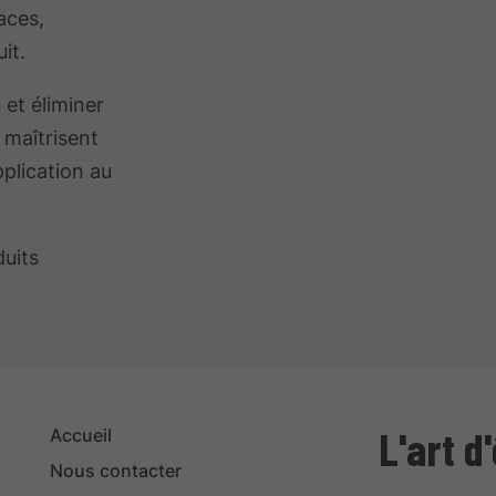
aces,
it.
u et éliminer
 maîtrisent
pplication au
duits
L'art d
Accueil
Nous contacter