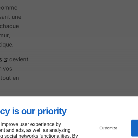
, comme
ssant une
 chaque
mur,
tique.
s
devient
r vos
 tout en
cy is our priority
e
 improve user experience by
 sur vos
Customize
nt and ads, as well as analyzing
ng social networks functionalities. By