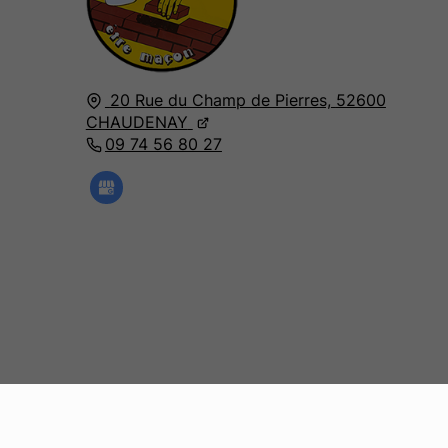
20 Rue du Champ de Pierres,
52600
CHAUDENAY
09 74 56 80 27