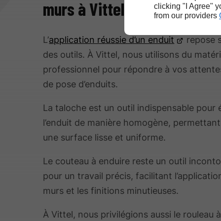
murs à Vittel
clicking "I Agree" 
from our providers
L’
application réussie d’un enduit
repose s
des outils. À Vittel, nous utilisons du matéri
professionnel pour répondre à vos attente
de pose d’enduits.
La taloche est un outil indispensable pour 
l’enduit de manière homogène, permettant 
une surface lisse et uniforme.
Le couteau à enduire reste un outil incont
pour un travail précis, facilitant l’applicatio
murs et les finitions minutieuses.
À Vittel, nous privilégions aussi le rouleau 