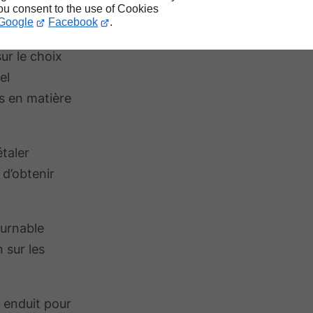
you consent to the use of Cookies
Google
Facebook
.
ur le choix
el
s en matière
étaler
d’obtenir
ournable
n sur les
à enduit pour