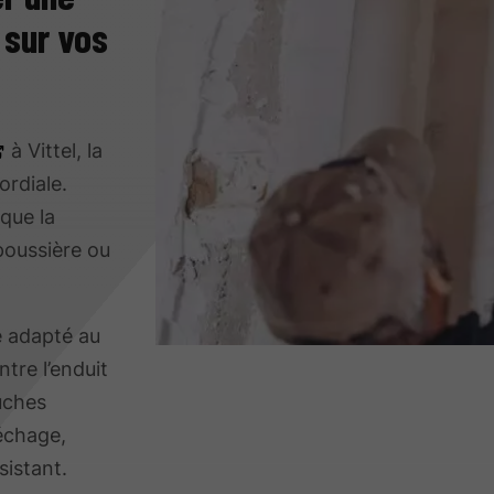
 sur vos
à Vittel, la
ordiale.
 que la
poussière ou
e adapté au
ntre l’enduit
ouches
échage,
istant.